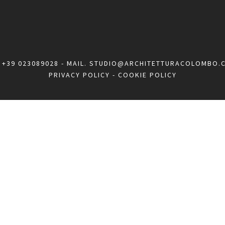
.
+39 023089028
- MAIL.
STUDIO@ARCHITETTURACOLOMBO.
PRIVACY POLICY
-
COOKIE POLICY