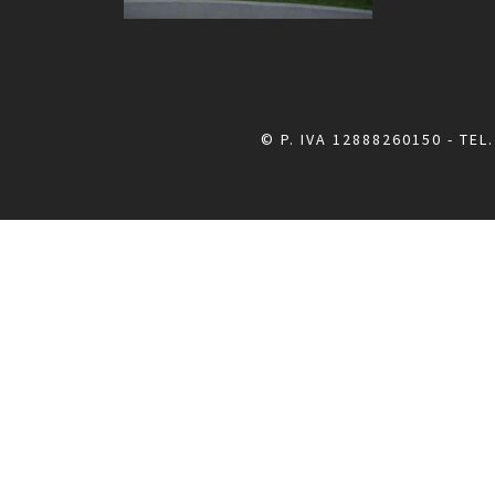
© P. IVA 12888260150 - TEL